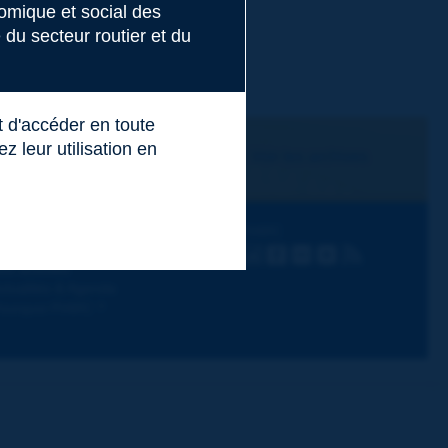
nomique et social des
du secteur routier et du
t d'accéder en toute
 leur utilisation en
Je m'abonne
Voir les archives
écouvrir PIARC
Suivez PIARC
hèmes de travail
LinkedIn
X
Instagram
Facebook
Flickr
Youtube
RSS
os activités
ctualités & Agenda
ourquoi PIARC ?