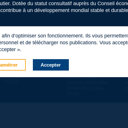
outier. Dotée du statut consultatif auprès du Conseil éco
 contribue à un développement mondial stable et durable 
s afin d’optimiser son fonctionnement. Ils vous permetten
rsonnel et de télécharger nos publications. Vous acceptez
ccepter ».
amétrer
Accepter
Contact
D
 DE LA ROUTE
Plan du site
T
e
d - 5
étage
Mentions légales
N
 - FRANCE
Données personnelles
A
Gestion des cookies
P
Crédits