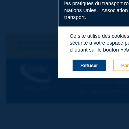
les pratiques du transport r
Nations Unies, l'Association
Sujet
*
transport.
Ce site utilise des cookie
Nom
*
Restons connectés !
sécurité à votre espace pe
ABONNEZ-VOUS À LA NEWSLETTER DE PIARC
cliquant sur le bouton « A
Prénom
*
Refuser
Par
PIARC
ASSOCIATION MONDIALE
La Grande Arche - Paroi Su
92055 La Défense CEDEX
Courriel
*
© PIARC - 2026
Tél :
:
+33 (1) 47 96 81 21
Message
*