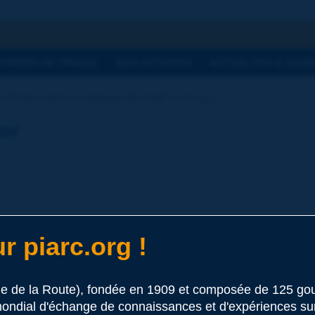
he
THÈMES DE TRAVAIL
NOS ACTIVITÉS
ACTUALITÉS & AGEN
 dictionnaire | analyseur de profil en long [...]
ier
r piarc.org !
s routes
le de la Route), fondée en 1909 et composée de 125 
 ce terme
ondial d'échange de connaissances et d'expériences sur l