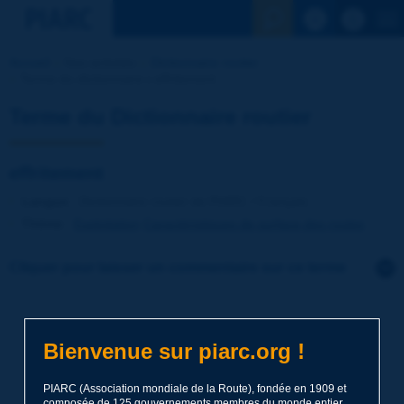
Voir la reche
Accueil
Nos activités
Dictionnaire routier
Terme du dictionnaire | effritement
Terme du Dictionnaire routier
effritement
Langue
: Dictionnaire routier de PIARC / Français
Thème
:
Exploitation
Caractéristiques de surface des routes
Cliquer pour laisser un commentaire sur ce terme
Sujet
*
Bienvenue sur piarc.org !
Nom
*
PIARC (Association mondiale de la Route), fondée en 1909 et
composée de 125 gouvernements membres du monde entier,