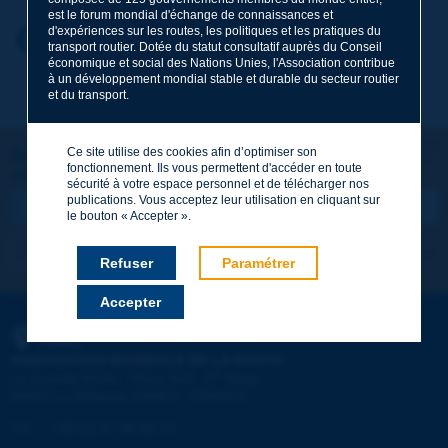
est le forum mondial d'échange de connaissances et
d'expériences sur les routes, les politiques et les pratiques du
Prénom
*
Retour au thème
transport routier. Dotée du statut consultatif auprès du Conseil
économique et social des Nations Unies, l'Association contribue
à un développement mondial stable et durable du secteur routier
et du transport.
Courriel
*
Ce site utilise des cookies afin d’optimiser son
Restons connectés !
fonctionnement. Ils vous permettent d'accéder en toute
ABONNEZ-VOUS À LA NEWSLETTER DE PIARC
Message
*
sécurité à votre espace personnel et de télécharger nos
publications. Vous acceptez leur utilisation en cliquant sur
le bouton « Accepter ».
Je m'abonne
Voir les archives
Refuser
Paramétrer
Accepter
Envoyer
PIARC
ASSOCIATION MONDIALE DE LA ROUTE
e
La Grande Arche - Paroi Sud - 5
étage
92055 La Défense CEDEX - FRANCE
Tél :
:
+33 (1) 47 96 81 21