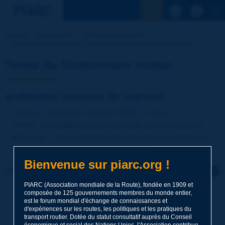
Voir la reche
Accueil
Nos activités
Dictionnaire routier
Terme du dictionnaire | profondeur moyenne de segment [...]
Terme du Dictionnaire routier
profondeur moyenne de segment
Langue
: Dictionnaire routier de PIARC / Français
Thème
:
Exploitation
Caractéristiques de surface des routes
Définition
:
Valeur moyenne de la profondeur de profil de deux
moitiés de segment ayant une base donnée.
Bienvenue sur piarc.org !
Cliquer pour laisser un commentaire sur ce terme
PIARC (Association mondiale de la Route), fondée en 1909 et
composée de 125 gouvernements membres du monde entier,
Sujet
*
est le forum mondial d'échange de connaissances et
d'expériences sur les routes, les politiques et les pratiques du
transport routier. Dotée du statut consultatif auprès du Conseil