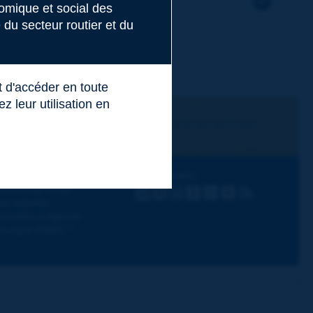
nomique et social des
du secteur routier et du
t d'accéder en toute
 leur utilisation en
Je m'abonne
Voir les archives
écouvrir PIARC
Suivez PIARC
hèmes de travail
LinkedIn
X
Instagram
Facebook
Flickr
Youtube
RSS
os activités
ctualités & Agenda
ourquoi PIARC ?