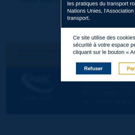
Cliquer pour laisser un commentaire sur
les pratiques du transport r
Nations Unies, l'Association
transport.
Sujet
*
Ce site utilise des cookie
sécurité à votre espace pe
Nom
*
Restons connectés !
cliquant sur le bouton « A
ABONNEZ-VOUS À LA NEWSLETTER DE PIARC
Refuser
Par
Prénom
*
PIARC
ASSOCIATION MONDIALE
La Grande Arche - Paroi Su
92055 La Défense CEDEX
Courriel
*
© PIARC - 2026
Tél :
:
+33 (1) 47 96 81 21
Message
*