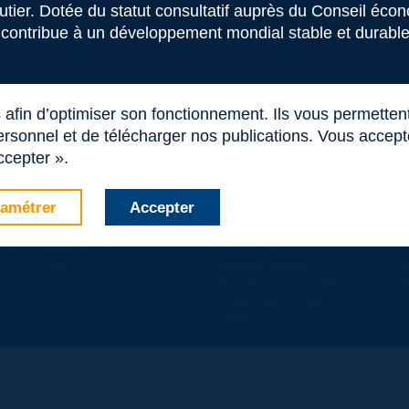
 ce terme
outier. Dotée du statut consultatif auprès du Conseil éco
 contribue à un développement mondial stable et durable 
s afin d’optimiser son fonctionnement. Ils vous permetten
rsonnel et de télécharger nos publications. Vous acceptez
ccepter ».
amétrer
Accepter
Contact
D
 DE LA ROUTE
Plan du site
T
e
d - 5
étage
Mentions légales
N
 - FRANCE
Données personnelles
A
Gestion des cookies
P
Crédits