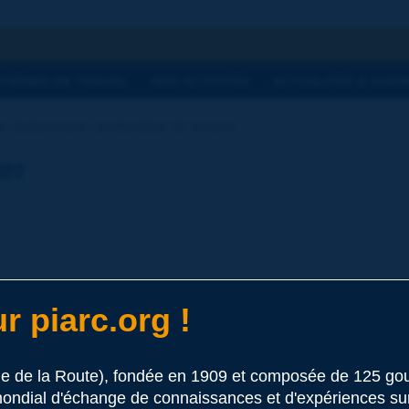
he
THÈMES DE TRAVAIL
NOS ACTIVITÉS
ACTUALITÉS & AGEN
 dictionnaire | profondeur de texture
ier
r piarc.org !
s routes
et un plan passant par le sommet des trois plus hautes aspérit
le de la Route), fondée en 1909 et composée de 125 
ondial d'échange de connaissances et d'expériences sur l