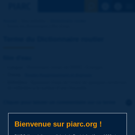
Voir la reche
Accueil
Nos activités
Dictionnaire routier
Terme du dictionnaire | film d'eau
Terme du Dictionnaire routier
film d'eau
Langue
: Dictionnaire routier de PIARC / Français
Thème
:
Routes
Assainissement et drainage
Définition
:
Epaisseur d'eau de l'ordre de quelques centièmes
de millimètre à la surface d'une chaussée.
Cliquer pour laisser un commentaire sur ce terme
Sujet
*
Bienvenue sur piarc.org !