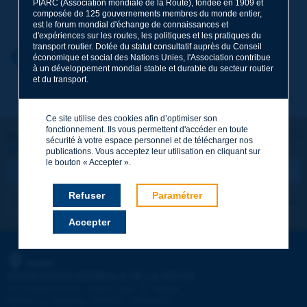
PIARC (Association mondiale de la Route), fondée en 1909 et
Nom
*
composée de 125 gouvernements membres du monde entier,
est le forum mondial d'échange de connaissances et
d'expériences sur les routes, les politiques et les pratiques du
transport routier. Dotée du statut consultatif auprès du Conseil
Prénom
*
Retour au thème
économique et social des Nations Unies, l'Association contribue
à un développement mondial stable et durable du secteur routier
et du transport.
Courriel
*
Ce site utilise des cookies afin d’optimiser son
fonctionnement. Ils vous permettent d'accéder en toute
Restons connectés !
sécurité à votre espace personnel et de télécharger nos
ABONNEZ-VOUS À LA NEWSLETTER DE PIARC
Message
*
publications. Vous acceptez leur utilisation en cliquant sur
le bouton « Accepter ».
Refuser
Paramétrer
Je m'abonne
Voir les archives
Accepter
Envoyer
PIARC
ASSOCIATION MONDIALE DE LA ROUTE
e
La Grande Arche - Paroi Sud - 5
étage
92055 La Défense CEDEX - FRANCE