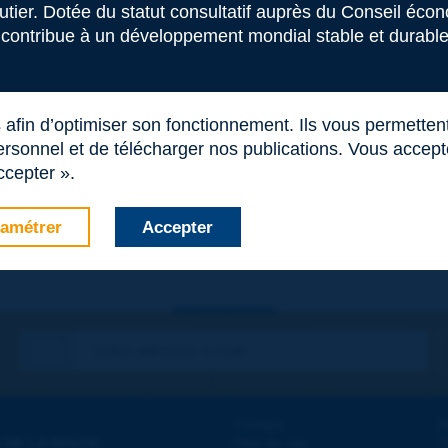
 ce terme
outier. Dotée du statut consultatif auprès du Conseil éco
 contribue à un développement mondial stable et durable 
s afin d’optimiser son fonctionnement. Ils vous permetten
rsonnel et de télécharger nos publications. Vous acceptez
ccepter ».
amétrer
Accepter
Contact
D
 DE LA ROUTE
Plan du site
T