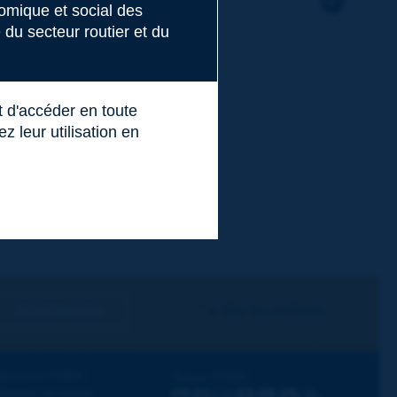
nomique et social des
du secteur routier et du
t d'accéder en toute
 leur utilisation en
Je m'abonne
Voir les archives
écouvrir PIARC
Suivez PIARC
hèmes de travail
LinkedIn
X
Instagram
Facebook
Flickr
Youtube
RSS