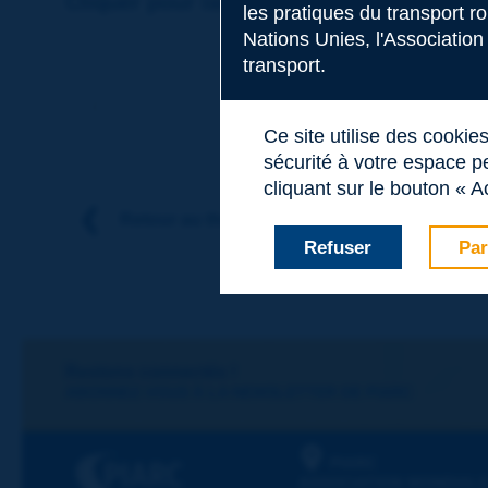
Cliquer pour laisser un commentaire sur
les pratiques du transport r
Nations Unies, l'Association
transport.
Sujet
*
Terme précédent
Terme suivant
Ce site utilise des cookie
sécurité à votre espace pe
Nom
*
cliquant sur le bouton « A
Retour au thème
Refuser
Par
Prénom
*
Courriel
*
Restons connectés !
ABONNEZ-VOUS À LA NEWSLETTER DE PIARC
Message
*
PIARC
ASSOCIATION MONDIALE