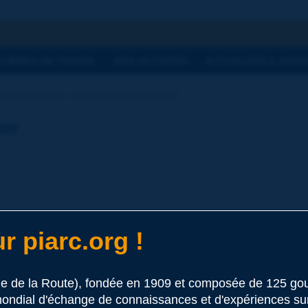
he
THÈMES DE TRAVAIL
NOS ACTIVITÉS
ACTUALITÉS & AGEN
u dictionnaire | adhérence des pneus
ier
r piarc.org !
s routes
au conducteur d'accélérer, de diriger et de freiner son véhicule
le de la Route), fondée en 1909 et composée de 125 
ondial d'échange de connaissances et d'expériences sur l