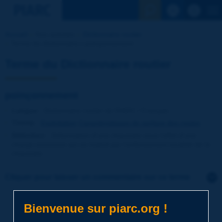
Voir la reche
Accueil
Nos activités
Dictionnaire routier
Terme du dictionnaire | poinçonnement
Terme du Dictionnaire routier
poinçonnement
Langue
: Dictionnaire routier de PIARC / Français
Thème
:
Exploitation
Caractéristiques de surface des routes
Définition
:
Déformation d'une chaussée sous l'effet d'une
charge excessive qui se traduit par l'enfoncement localisé de la
chaussée.
Cliquer pour laisser un commentaire sur ce terme
Sujet
*
Bienvenue sur piarc.org !