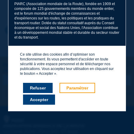
PIARC (Association mondiale de la Route), fondée en 1909 et
Nom
*
composée de 125 gouvernements membres du monde entier,
est le forum mondial d'échange de connaissances et
d'expériences sur les routes, les politiques et les pratiques du
transport routier. Dotée du statut consultatif auprès du Conseil
économique et social des Nations Unies, l'Association contribue
Prénom
*
Retour au thème
à un développement mondial stable et durable du secteur routier
et du transport.
Courriel
*
Ce site utilise des cookies afin d’optimiser son
fonctionnement. Ils vous permettent d'accéder en toute
sécurité à votre espace personnel et de télécharger nos
Restons connectés !
publications. Vous acceptez leur utilisation en cliquant sur
ABONNEZ-VOUS À LA NEWSLETTER DE PIARC
Message
*
le bouton « Accepter ».
Refuser
Paramétrer
Je m'abonne
Voir les archives
Accepter
Envoyer
PIARC
ASSOCIATION MONDIALE DE LA ROUTE
e
La Grande Arche - Paroi Sud - 5
étage