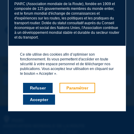
PIARC (Association mondiale de la Route), fondée en 1909 et
Nom
*
composée de 125 gouvernements membres du monde entier,
est le forum mondial d'échange de connaissances et
d'expériences sur les routes, les politiques et les pratiques du
transport routier. Dotée du statut consultatif auprès du Conseil
économique et social des Nations Unies, l'Association contribue
Prénom
*
Retour au thème
à un développement mondial stable et durable du secteur routier
et du transport.
Courriel
*
Ce site utilise des cookies afin d’optimiser son
fonctionnement. Ils vous permettent d'accéder en toute
sécurité à votre espace personnel et de télécharger nos
Restons connectés !
publications. Vous acceptez leur utilisation en cliquant sur
ABONNEZ-VOUS À LA NEWSLETTER DE PIARC
Message
*
le bouton « Accepter ».
Refuser
Paramétrer
Je m'abonne
Voir les archives
Accepter
Envoyer
PIARC
ASSOCIATION MONDIALE DE LA ROUTE
e
La Grande Arche - Paroi Sud - 5
étage