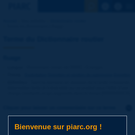
Voir la reche
Accueil
Nos activités
Dictionnaire routier
Terme du dictionnaire | fluage
Terme du Dictionnaire routier
fluage
Langue
: Dictionnaire routier de PIARC / Français
Thème
:
Exploitation
Entretien et gestion du patrimoine
Entretien
Définition
:
Dans le domaine en dessous de la limite d'élasticité,
déformation lente et irréversible qui se produit sous l'effet d'une
charge constante et qui augmente dans le temps [FHWA/AIPCR[.
Cliquer pour laisser un commentaire sur ce terme
Sujet
*
Bienvenue sur piarc.org !