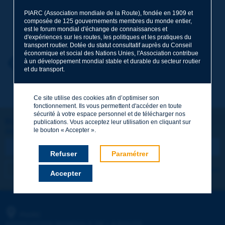
PIARC (Association mondiale de la Route), fondée en 1909 et
composée de 125 gouvernements membres du monde entier,
Nom
*
est le forum mondial d'échange de connaissances et
d'expériences sur les routes, les politiques et les pratiques du
transport routier. Dotée du statut consultatif auprès du Conseil
économique et social des Nations Unies, l'Association contribue
Prénom
*
à un développement mondial stable et durable du secteur routier
Retour au thème
et du transport.
Courriel
*
Ce site utilise des cookies afin d’optimiser son
fonctionnement. Ils vous permettent d'accéder en toute
sécurité à votre espace personnel et de télécharger nos
Restons connectés !
publications. Vous acceptez leur utilisation en cliquant sur
le bouton « Accepter ».
ABONNEZ-VOUS À LA NEWSLETTER DE PIARC
Message
*
Refuser
Paramétrer
Je m'abonne
Voir les archives
Accepter
Envoyer
PIARC
ASSOCIATION MONDIALE DE LA ROUTE