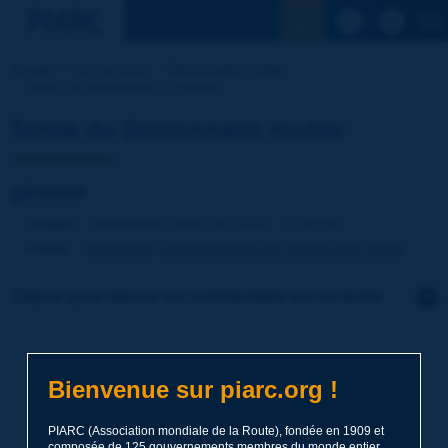
Voir la reche
Accueil
Nos activités
Dictionnaire routier
Terme du dictionnaire | glissant
Terme du Dictionnaire routier
glissant
Langue
: Dictionnaire routier de PIARC / Français
Thème
:
Exploitation
Caractéristiques de surface des routes
Cliquer pour laisser un commentaire sur ce terme
Sujet
*
Bienvenue sur piarc.org !
Nom
*
PIARC (Association mondiale de la Route), fondée en 1909 et
composée de 125 gouvernements membres du monde entier,