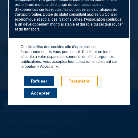
est le forum mondial d'échange de connaissances et
d'expériences sur les routes, les politiques et les pratiques du
Prénom
*
Retour au thème
transport routier. Dotée du statut consultatif auprès du Conseil
économique et social des Nations Unies, l'Association contribue
à un développement mondial stable et durable du secteur routier
et du transport.
Courriel
*
Ce site utilise des cookies afin d’optimiser son
Restons connectés !
fonctionnement. Ils vous permettent d'accéder en toute
ABONNEZ-VOUS À LA NEWSLETTER DE PIARC
Message
*
sécurité à votre espace personnel et de télécharger nos
publications. Vous acceptez leur utilisation en cliquant sur
le bouton « Accepter ».
Je m'abonne
Voir les archives
Refuser
Paramétrer
Accepter
Envoyer
PIARC
ASSOCIATION MONDIALE DE LA ROUTE
e
La Grande Arche - Paroi Sud - 5
étage
92055 La Défense CEDEX - FRANCE
Tél :
:
+33 (1) 47 96 81 21