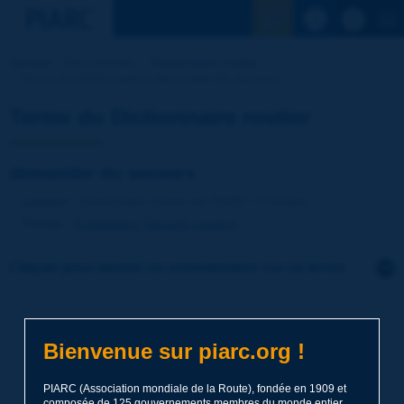
Voir la reche
Accueil
Nos activités
Dictionnaire routier
Terme du dictionnaire | demander du secours
Terme du Dictionnaire routier
demander du secours
Langue
: Dictionnaire routier de PIARC / Français
Thème
:
Exploitation
Sécurité routière
Cliquer pour laisser un commentaire sur ce terme
Sujet
*
Bienvenue sur piarc.org !
Nom
*
PIARC (Association mondiale de la Route), fondée en 1909 et
composée de 125 gouvernements membres du monde entier,