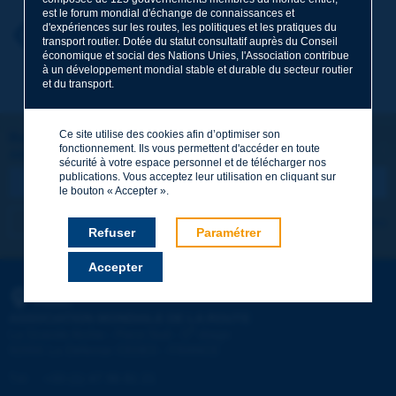
est le forum mondial d'échange de connaissances et
d'expériences sur les routes, les politiques et les pratiques du
Prénom
*
Retour au thème
transport routier. Dotée du statut consultatif auprès du Conseil
économique et social des Nations Unies, l'Association contribue
à un développement mondial stable et durable du secteur routier
et du transport.
Courriel
*
Ce site utilise des cookies afin d’optimiser son
Restons connectés !
fonctionnement. Ils vous permettent d'accéder en toute
ABONNEZ-VOUS À LA NEWSLETTER DE PIARC
Message
*
sécurité à votre espace personnel et de télécharger nos
publications. Vous acceptez leur utilisation en cliquant sur
le bouton « Accepter ».
Je m'abonne
Voir les archives
Refuser
Paramétrer
Accepter
Envoyer
PIARC
ASSOCIATION MONDIALE DE LA ROUTE
e
La Grande Arche - Paroi Sud - 5
étage
92055 La Défense CEDEX - FRANCE
Tél :
:
+33 (1) 47 96 81 21