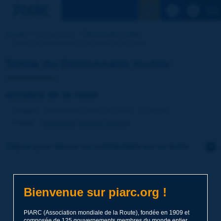
Voir la reche
Accueil
Nos activités
Dictionnaire routier
Terme du dictionnaire | accident de la route
Terme du Dictionnaire routier
accident de la route
Langue
: Dictionnaire routier de PIARC / Français
Thème
:
Exploitation
Sécurité routière
Cliquer pour laisser un commentaire sur ce terme
Sujet
*
Bienvenue sur piarc.org !
Nom
*
PIARC (Association mondiale de la Route), fondée en 1909 et
composée de 125 gouvernements membres du monde entier,