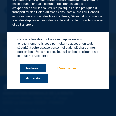
est le forum mondial d'échange de connaissances et
d'expériences sur les routes, les politiques et les pratiques du
Prénom
*
Retour au thème
transport routier. Dotée du statut consultatif auprès du Conseil
économique et social des Nations Unies, l'Association contribue
à un développement mondial stable et durable du secteur routier
et du transport.
Courriel
*
Ce site utilise des cookies afin d’optimiser son
Restons connectés !
fonctionnement. Ils vous permettent d'accéder en toute
ABONNEZ-VOUS À LA NEWSLETTER DE PIARC
Message
*
sécurité à votre espace personnel et de télécharger nos
publications. Vous acceptez leur utilisation en cliquant sur
le bouton « Accepter ».
Je m'abonne
Voir les archives
Refuser
Paramétrer
Accepter
Envoyer
PIARC
ASSOCIATION MONDIALE DE LA ROUTE
e
La Grande Arche - Paroi Sud - 5
étage
92055 La Défense CEDEX - FRANCE
Tél :
:
+33 (1) 47 96 81 21