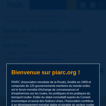
Voir la reche
Accueil
Nos activités
Dictionnaire routier
Terme du dictionnaire | test d'urine
Terme du Dictionnaire routier
test d'urine
Langue
: Dictionnaire routier de PIARC / Français
Thème
:
Exploitation
Sécurité routière
Cliquer pour laisser un commentaire sur ce terme
Bienvenue sur piarc.org !
Sujet
*
PIARC (Association mondiale de la Route), fondée en 1909 et
composée de 125 gouvernements membres du monde entier,
est le forum mondial d'échange de connaissances et
d'expériences sur les routes, les politiques et les pratiques du
transport routier. Dotée du statut consultatif auprès du Conseil
Nom
*
économique et social des Nations Unies, l'Association contribue
Restons connectés !
à un développement mondial stable et durable du secteur routier