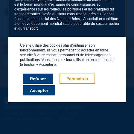
est le forum mondial d'échange de connaissances et
d'expériences sur les routes, les politiques et les pratiques du
Prénom
*
Retour au thème
transport routier. Dotée du statut consultatif auprès du Conseil
économique et social des Nations Unies, l'Association contribue
à un développement mondial stable et durable du secteur routier
et du transport.
Courriel
*
Ce site utilise des cookies afin d’optimiser son
Restons connectés !
fonctionnement. Ils vous permettent d'accéder en toute
ABONNEZ-VOUS À LA NEWSLETTER DE PIARC
Message
*
sécurité à votre espace personnel et de télécharger nos
publications. Vous acceptez leur utilisation en cliquant sur
le bouton « Accepter ».
Je m'abonne
Voir les archives
Refuser
Paramétrer
Accepter
Envoyer
PIARC
ASSOCIATION MONDIALE DE LA ROUTE
e
La Grande Arche - Paroi Sud - 5
étage
92055 La Défense CEDEX - FRANCE
Tél :
:
+33 (1) 47 96 81 21