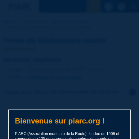
Voir la reche
Accueil
Nos activités
Dictionnaire routier
Terme du dictionnaire | personne impliquée
Terme du Dictionnaire routier
personne impliquée
Langue
: Dictionnaire routier de PIARC / Français
Thème
:
Exploitation
Sécurité routière
Cliquer pour laisser un commentaire sur ce terme
Sujet
*
Bienvenue sur piarc.org !
Nom
*
PIARC (Association mondiale de la Route), fondée en 1909 et
composée de 125 gouvernements membres du monde entier,