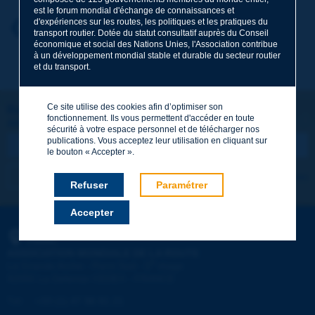
est le forum mondial d'échange de connaissances et
d'expériences sur les routes, les politiques et les pratiques du
Prénom
*
Retour au thème
transport routier. Dotée du statut consultatif auprès du Conseil
économique et social des Nations Unies, l'Association contribue
à un développement mondial stable et durable du secteur routier
et du transport.
Courriel
*
Ce site utilise des cookies afin d’optimiser son
Restons connectés !
fonctionnement. Ils vous permettent d'accéder en toute
ABONNEZ-VOUS À LA NEWSLETTER DE PIARC
Message
*
sécurité à votre espace personnel et de télécharger nos
publications. Vous acceptez leur utilisation en cliquant sur
le bouton « Accepter ».
Je m'abonne
Voir les archives
Refuser
Paramétrer
Accepter
Envoyer
PIARC
ASSOCIATION MONDIALE DE LA ROUTE
e
La Grande Arche - Paroi Sud - 5
étage
92055 La Défense CEDEX - FRANCE
Tél :
:
+33 (1) 47 96 81 21