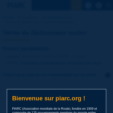
Voir la reche
Accueil
Nos activités
Dictionnaire routier
Terme du dictionnaire | fissure parabolique
Terme du Dictionnaire routier
fissure parabolique
Langue
: Dictionnaire routier de PIARC / Français
Thème
:
Exploitation
Caractéristiques de surface des routes
Cliquer pour laisser un commentaire sur ce terme
Sujet
*
Bienvenue sur piarc.org !
Nom
*
PIARC (Association mondiale de la Route), fondée en 1909 et
composée de 125 gouvernements membres du monde entier,