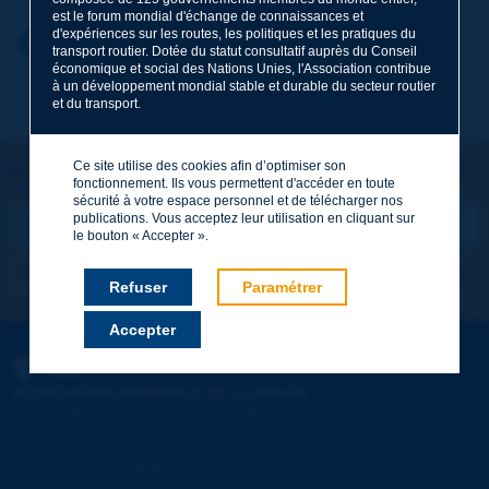
est le forum mondial d'échange de connaissances et
d'expériences sur les routes, les politiques et les pratiques du
Prénom
*
Retour au thème
transport routier. Dotée du statut consultatif auprès du Conseil
économique et social des Nations Unies, l'Association contribue
à un développement mondial stable et durable du secteur routier
et du transport.
Courriel
*
Ce site utilise des cookies afin d’optimiser son
Restons connectés !
fonctionnement. Ils vous permettent d'accéder en toute
ABONNEZ-VOUS À LA NEWSLETTER DE PIARC
Message
*
sécurité à votre espace personnel et de télécharger nos
publications. Vous acceptez leur utilisation en cliquant sur
le bouton « Accepter ».
Je m'abonne
Voir les archives
Refuser
Paramétrer
Accepter
Envoyer
PIARC
ASSOCIATION MONDIALE DE LA ROUTE
e
La Grande Arche - Paroi Sud - 5
étage
92055 La Défense CEDEX - FRANCE
Tél :
:
+33 (1) 47 96 81 21