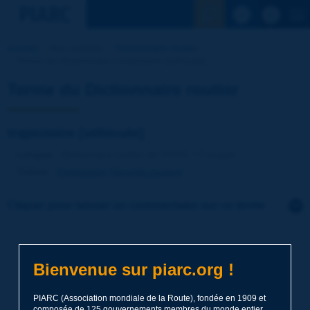
Voir la reche
Accueil
Nos activités
Dictionnaire routier
Terme du dictionnaire | trajectoire [véhicule]
Terme du Dictionnaire routier
trajectoire [véhicule]
Langue
: Dictionnaire routier de PIARC / Français
Thème
:
Exploitation
Sécurité routière
Cliquer pour laisser un commentaire sur ce terme
Sujet
*
Bienvenue sur piarc.org !
Nom
*
PIARC (Association mondiale de la Route), fondée en 1909 et
composée de 125 gouvernements membres du monde entier,