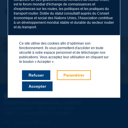
est le forum mondial d'échange de connaissances et
d'expériences sur les routes, les politiques et les pratiques du
Prénom
*
Retour au thème
transport routier. Dotée du statut consultatif auprès du Conseil
économique et social des Nations Unies, l'Association contribue
à un développement mondial stable et durable du secteur routier
et du transport.
Courriel
*
Ce site utilise des cookies afin d’optimiser son
Restons connectés !
fonctionnement. Ils vous permettent d'accéder en toute
ABONNEZ-VOUS À LA NEWSLETTER DE PIARC
Message
*
sécurité à votre espace personnel et de télécharger nos
publications. Vous acceptez leur utilisation en cliquant sur
le bouton « Accepter ».
Je m'abonne
Voir les archives
Refuser
Paramétrer
Accepter
Envoyer
PIARC
ASSOCIATION MONDIALE DE LA ROUTE
e
La Grande Arche - Paroi Sud - 5
étage
92055 La Défense CEDEX - FRANCE
Tél :
:
+33 (1) 47 96 81 21