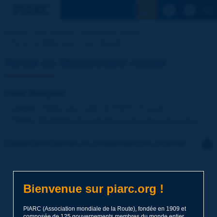
Voir la reche
Accueil
Nos activités
Dictionnaire routier
Terme du dictionnaire | roue bloquée
Terme du Dictionnaire routier
roue bloquée
Langue
: Dictionnaire routier de PIARC / Français
Thème
:
Exploitation
Caractéristiques de surface des routes
Cliquer pour laisser un commentaire sur ce terme
Sujet
*
Bienvenue sur piarc.org !
Nom
*
PIARC (Association mondiale de la Route), fondée en 1909 et
composée de 125 gouvernements membres du monde entier,