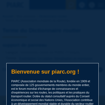
Voir la reche
Accueil
Nos activités
Dictionnaire routier
Terme du dictionnaire | support de panneau
Terme du Dictionnaire routier
support de panneau
Langue
: Dictionnaire routier de PIARC / Français
Thème
:
Exploitation
Circulation
Signalisation et marquage
Cliquer pour laisser un commentaire sur ce terme
Bienvenue sur piarc.org !
Sujet
*
PIARC (Association mondiale de la Route), fondée en 1909 et
composée de 125 gouvernements membres du monde entier,
est le forum mondial d'échange de connaissances et
d'expériences sur les routes, les politiques et les pratiques du
transport routier. Dotée du statut consultatif auprès du Conseil
Nom
*
économique et social des Nations Unies, l'Association contribue
Restons connectés !
à un développement mondial stable et durable du secteur routier