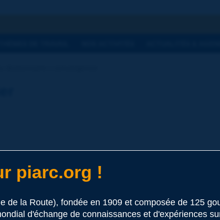
he
THÈMES DE TRAVAIL
NOS ACTIVITÉS
ACTUALITÉS & AGEN
u dictionnaire | convergence
ier
r piarc.org !
culation
on qui se rejoignent [NVF-ITS/AIPCR].
le de la Route), fondée en 1909 et composée de 125 
 ce terme
ondial d'échange de connaissances et d'expériences sur l