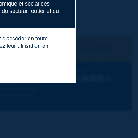
nomique et social des
du secteur routier et du
t d'accéder en toute
 leur utilisation en
Je m'abonne
Voir les archives
écouvrir PIARC
Suivez PIARC
hèmes de travail
LinkedIn
X
Instagram
Facebook
Flickr
Youtube
RSS
os activités
ctualités & Agenda
ourquoi PIARC ?