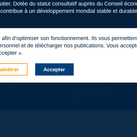
outier. Dotée du statut consultatif auprès du Conseil éco
 contribue à un développement mondial stable et durable 
s afin d’optimiser son fonctionnement. Ils vous permetten
rsonnel et de télécharger nos publications. Vous acceptez
ccepter ».
amétrer
Accepter
Contact
D
 DE LA ROUTE
Plan du site
T
e
d - 5
étage
Mentions légales
N
 - FRANCE
Données personnelles
A
Gestion des cookies
P
Crédits