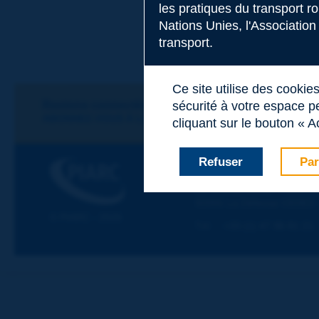
les pratiques du transport r
Nations Unies, l'Association
Sujet
*
transport.
Ce site utilise des cookie
Nom
*
Restons connectés !
sécurité à votre espace pe
ABONNEZ-VOUS À LA NEWSLETTER DE PIARC
cliquant sur le bouton « A
Prénom
*
Refuser
Par
PIARC
ASSOCIATION MONDIALE
La Grande Arche - Paroi Su
92055 La Défense CEDEX
Courriel
*
© PIARC - 2026
Tél :
:
+33 (1) 47 96 81 21
Message
*