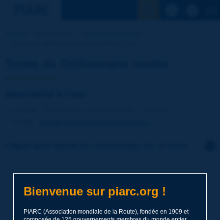
Voir la reche
Accueil
Nos activités
Dictionnaire routier
Terme du dictionnaire | étanchéité à l'eau
Terme du Dictionnaire routier
étanchéité à l'eau
Langue
: Dictionnaire routier de PIARC / Français
Thème
:
Routes
Assainissement et drainage
Cliquer pour laisser un commentaire sur ce terme
Sujet
*
Bienvenue sur piarc.org !
Nom
*
PIARC (Association mondiale de la Route), fondée en 1909 et
composée de 125 gouvernements membres du monde entier,