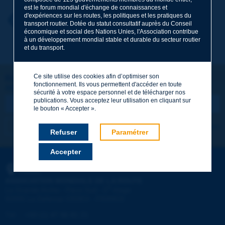
est le forum mondial d'échange de connaissances et
d'expériences sur les routes, les politiques et les pratiques du
Prénom
*
Retour au thème
transport routier. Dotée du statut consultatif auprès du Conseil
économique et social des Nations Unies, l'Association contribue
à un développement mondial stable et durable du secteur routier
et du transport.
Courriel
*
Ce site utilise des cookies afin d’optimiser son
Restons connectés !
fonctionnement. Ils vous permettent d'accéder en toute
ABONNEZ-VOUS À LA NEWSLETTER DE PIARC
Message
*
sécurité à votre espace personnel et de télécharger nos
publications. Vous acceptez leur utilisation en cliquant sur
le bouton « Accepter ».
Je m'abonne
Voir les archives
Refuser
Paramétrer
Accepter
Envoyer
PIARC
ASSOCIATION MONDIALE DE LA ROUTE
e
La Grande Arche - Paroi Sud - 5
étage
92055 La Défense CEDEX - FRANCE
Tél :
:
+33 (1) 47 96 81 21