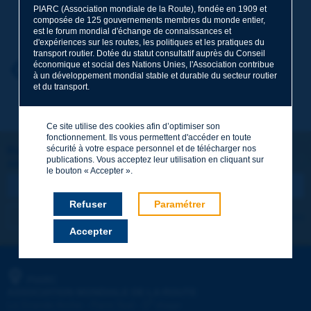
PIARC (Association mondiale de la Route), fondée en 1909 et
Nom
*
composée de 125 gouvernements membres du monde entier,
est le forum mondial d'échange de connaissances et
d'expériences sur les routes, les politiques et les pratiques du
transport routier. Dotée du statut consultatif auprès du Conseil
économique et social des Nations Unies, l'Association contribue
Prénom
*
Retour au thème
à un développement mondial stable et durable du secteur routier
et du transport.
Courriel
*
Ce site utilise des cookies afin d’optimiser son
fonctionnement. Ils vous permettent d'accéder en toute
sécurité à votre espace personnel et de télécharger nos
Restons connectés !
publications. Vous acceptez leur utilisation en cliquant sur
ABONNEZ-VOUS À LA NEWSLETTER DE PIARC
Message
*
le bouton « Accepter ».
Refuser
Paramétrer
Je m'abonne
Voir les archives
Accepter
Envoyer
PIARC
ASSOCIATION MONDIALE DE LA ROUTE
e
La Grande Arche - Paroi Sud - 5
étage