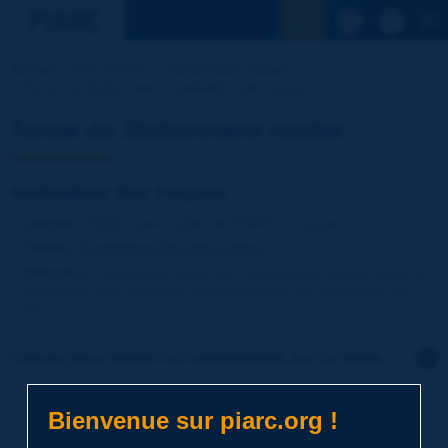
Voir la reche
Accueil
Nos activités
Dictionnaire routier
Terme du dictionnaire | évaluation des risques
Terme du Dictionnaire routier
évaluation des risques
Langue
: Dictionnaire routier de PIARC / Français
Thème
:
Exploitation
Sécurité routière
Définition
:
Procédure basée sur l’analyse des risques visant à
déterminer si le niveau de risque tolérable est atteint [ISO IEC
51].
Cliquer pour laisser un commentaire sur ce terme
Sujet
*
Bienvenue sur piarc.org !