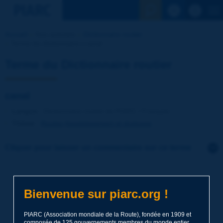
Voir la reche
Accueil
Nos activités
Dictionnaire routier
Terme du dictionnaire | canal
Terme du Dictionnaire routier
canal
Langue
: Dictionnaire routier de PIARC / Français
Thème
:
Routes
Assainissement et drainage
Cliquer pour laisser un commentaire sur ce terme
Sujet
*
Bienvenue sur piarc.org !
Nom
*
PIARC (Association mondiale de la Route), fondée en 1909 et
composée de 125 gouvernements membres du monde entier,