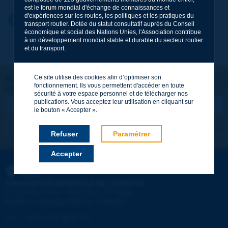
est le forum mondial d'échange de connaissances et
d'expériences sur les routes, les politiques et les pratiques du
Prénom
*
Retour au thème
transport routier. Dotée du statut consultatif auprès du Conseil
économique et social des Nations Unies, l'Association contribue
à un développement mondial stable et durable du secteur routier
et du transport.
Courriel
*
Ce site utilise des cookies afin d’optimiser son
Restons connectés !
fonctionnement. Ils vous permettent d'accéder en toute
ABONNEZ-VOUS À LA NEWSLETTER DE PIARC
Message
*
sécurité à votre espace personnel et de télécharger nos
publications. Vous acceptez leur utilisation en cliquant sur
le bouton « Accepter ».
Je m'abonne
Voir les archives
Refuser
Paramétrer
Accepter
Envoyer
PIARC
ASSOCIATION MONDIALE DE LA ROUTE
e
La Grande Arche - Paroi Sud - 5
étage
92055 La Défense CEDEX - FRANCE
Tél :
:
+33 (1) 47 96 81 21