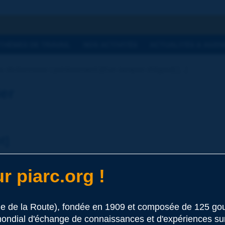
he
THÈMES DE TRAVAIL
NOS ACTIVITÉS
ACTUALITÉS & AGEN
 dictionnaire | jointoiement [d'un tampon d'égout] [...]
ier
t]
r piarc.org !
le de la Route), fondée en 1909 et composée de 125 
 ce terme
ondial d'échange de connaissances et d'expériences sur l