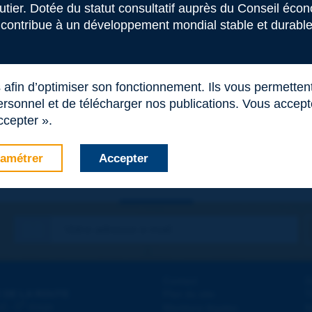
outier. Dotée du statut consultatif auprès du Conseil éco
 contribue à un développement mondial stable et durable 
s afin d’optimiser son fonctionnement. Ils vous permetten
rsonnel et de télécharger nos publications. Vous acceptez
ccepter ».
amétrer
Accepter
Contact
D
 DE LA ROUTE
Plan du site
T
e
d - 5
étage
Mentions légales
N