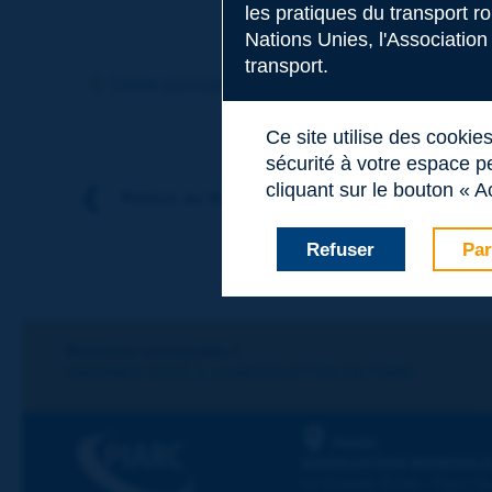
les pratiques du transport r
Nations Unies, l'Association
Sujet
*
transport.
Terme précédent
Terme suivant
Ce site utilise des cookie
Nom
*
sécurité à votre espace pe
cliquant sur le bouton « A
Retour au thème
Prénom
*
Refuser
Par
Courriel
*
Restons connectés !
ABONNEZ-VOUS À LA NEWSLETTER DE PIARC
Message
*
PIARC
ASSOCIATION MONDIALE
La Grande Arche - Paroi Su