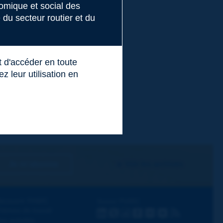
nomique et social des
du secteur routier et du
t d'accéder en toute
 leur utilisation en
Je m'abonne
Voir les archives
écouvrir PIARC
Suivez PIARC
hèmes de travail
LinkedIn
X
Instagram
Facebook
Flickr
Youtube
RSS
os activités