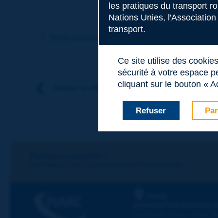
les pratiques du transport r
Nations Unies, l'Association
Sujet
*
transport.
Terme précédent
Terme suivant
Ce site utilise des cookie
Nom
*
sécurité à votre espace pe
cliquant sur le bouton « A
Retour au thème
Prénom
*
Refuser
Par
Courriel
*
Restons connectés !
ABONNEZ-VOUS À LA NEWSLETTER DE PIARC
Message
*
PIARC
ASSOCIATION MONDIALE
La Grande Arche - Paroi Su