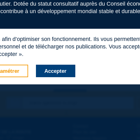
outier. Dotée du statut consultatif auprès du Conseil éco
 contribue à un développement mondial stable et durable 
s afin d’optimiser son fonctionnement. Ils vous permetten
rsonnel et de télécharger nos publications. Vous acceptez
ccepter ».
amétrer
Accepter
Contact
D
 DE LA ROUTE
Plan du site
T
e
d - 5
étage
Mentions légales
N