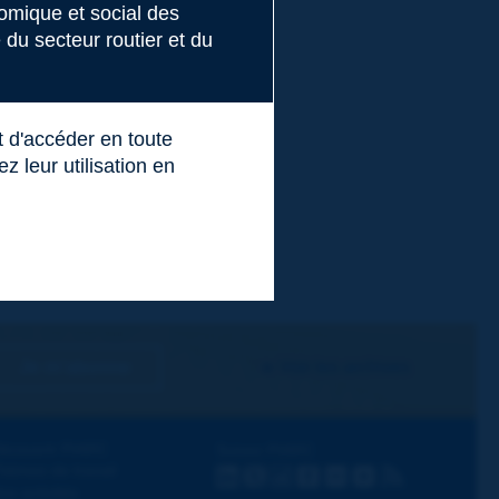
nomique et social des
du secteur routier et du
t d'accéder en toute
 leur utilisation en
Je m'abonne
Voir les archives
écouvrir PIARC
Suivez PIARC
hèmes de travail
LinkedIn
X
Instagram
Facebook
Flickr
Youtube
RSS
os activités