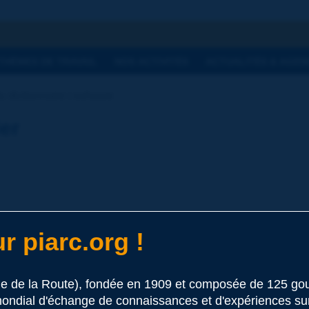
he
THÈMES DE TRAVAIL
NOS ACTIVITÉS
ACTUALITÉS & AGEN
 dictionnaire | exhaure
ier
r piarc.org !
t
le de la Route), fondée en 1909 et composée de 125 
 ce terme
ondial d'échange de connaissances et d'expériences sur l