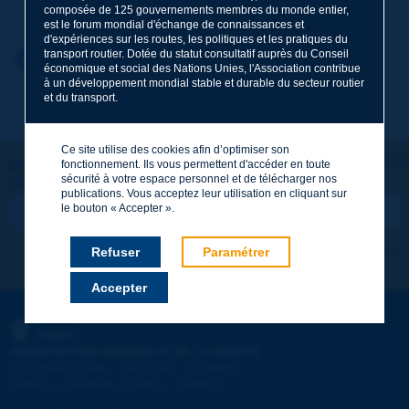
composée de 125 gouvernements membres du monde entier,
est le forum mondial d'échange de connaissances et
d'expériences sur les routes, les politiques et les pratiques du
transport routier. Dotée du statut consultatif auprès du Conseil
Prénom
*
Retour au thème
économique et social des Nations Unies, l'Association contribue
à un développement mondial stable et durable du secteur routier
et du transport.
Courriel
*
Ce site utilise des cookies afin d’optimiser son
Restons connectés !
fonctionnement. Ils vous permettent d'accéder en toute
sécurité à votre espace personnel et de télécharger nos
ABONNEZ-VOUS À LA NEWSLETTER DE PIARC
Message
*
publications. Vous acceptez leur utilisation en cliquant sur
le bouton « Accepter ».
Refuser
Paramétrer
Je m'abonne
Voir les archives
Accepter
Envoyer
PIARC
ASSOCIATION MONDIALE DE LA ROUTE
e
La Grande Arche - Paroi Sud - 5
étage
92055 La Défense CEDEX - FRANCE