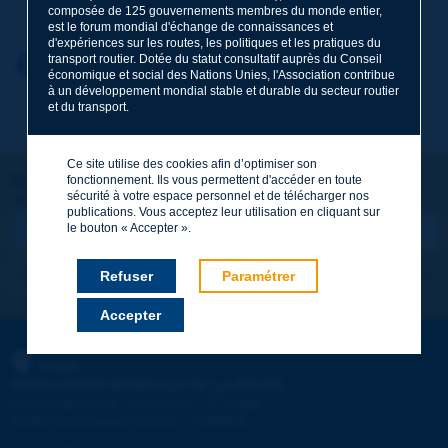
composée de 125 gouvernements membres du monde entier,
est le forum mondial d'échange de connaissances et
d'expériences sur les routes, les politiques et les pratiques du
transport routier. Dotée du statut consultatif auprès du Conseil
Prénom
*
Retour au thème
économique et social des Nations Unies, l'Association contribue
à un développement mondial stable et durable du secteur routier
et du transport.
Courriel
*
Ce site utilise des cookies afin d’optimiser son
Restons connectés !
fonctionnement. Ils vous permettent d'accéder en toute
sécurité à votre espace personnel et de télécharger nos
ABONNEZ-VOUS À LA NEWSLETTER DE PIARC
Message
*
publications. Vous acceptez leur utilisation en cliquant sur
le bouton « Accepter ».
Refuser
Paramétrer
Je m'abonne
Voir les archives
Accepter
Envoyer
PIARC
ASSOCIATION MONDIALE DE LA ROUTE
e
La Grande Arche - Paroi Sud - 5
étage
92055 La Défense CEDEX - FRANCE