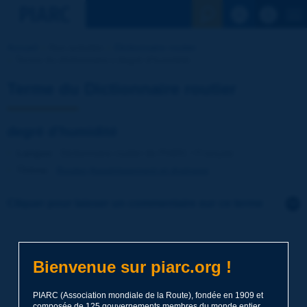
Voir la reche
Accueil
Nos activités
Dictionnaire routier
Terme du dictionnaire | degré d'humidité
Terme du Dictionnaire routier
degré d'humidité
Langue
: Dictionnaire routier de PIARC / Français
Thème
:
Routes
Assainissement et drainage
Cliquer pour laisser un commentaire sur ce terme
Sujet
*
Bienvenue sur piarc.org !
Nom
*
PIARC (Association mondiale de la Route), fondée en 1909 et
composée de 125 gouvernements membres du monde entier,