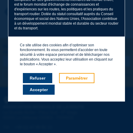
est le forum mondial d'échange de connaissances et
d'expériences sur les routes, les politiques et les pratiques du
Prénom
*
Retour au thème
transport routier. Dotée du statut consultatif auprès du Conseil
économique et social des Nations Unies, l'Association contribue
à un développement mondial stable et durable du secteur routier
et du transport.
Courriel
*
Ce site utilise des cookies afin d’optimiser son
Restons connectés !
fonctionnement. Ils vous permettent d'accéder en toute
ABONNEZ-VOUS À LA NEWSLETTER DE PIARC
Message
*
sécurité à votre espace personnel et de télécharger nos
publications. Vous acceptez leur utilisation en cliquant sur
le bouton « Accepter ».
Je m'abonne
Voir les archives
Refuser
Paramétrer
Accepter
Envoyer
PIARC
ASSOCIATION MONDIALE DE LA ROUTE
e
La Grande Arche - Paroi Sud - 5
étage
92055 La Défense CEDEX - FRANCE
Tél :
:
+33 (1) 47 96 81 21