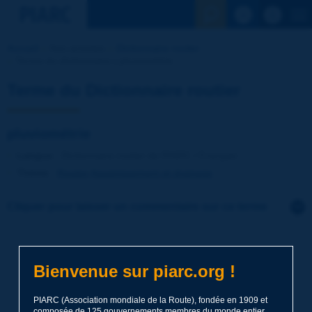
Voir la reche
Accueil
Nos activités
Dictionnaire routier
Terme du dictionnaire | pluviométrie
Terme du Dictionnaire routier
pluviométrie
Langue
: Dictionnaire routier de PIARC / Français
Thème
:
Routes
Assainissement et drainage
Cliquer pour laisser un commentaire sur ce terme
Sujet
*
Bienvenue sur piarc.org !
Nom
*
PIARC (Association mondiale de la Route), fondée en 1909 et
composée de 125 gouvernements membres du monde entier,