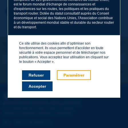
est le forum mondial d'échange de connaissances et
d'expériences sur les routes, les politiques et les pratiques du
Prénom
*
Retour au thème
transport routier. Dotée du statut consultatif auprès du Conseil
économique et social des Nations Unies, l'Association contribue
à un développement mondial stable et durable du secteur routier
et du transport.
Courriel
*
Ce site utilise des cookies afin d’optimiser son
Restons connectés !
fonctionnement. Ils vous permettent d'accéder en toute
ABONNEZ-VOUS À LA NEWSLETTER DE PIARC
Message
*
sécurité à votre espace personnel et de télécharger nos
publications. Vous acceptez leur utilisation en cliquant sur
le bouton « Accepter ».
Je m'abonne
Voir les archives
Refuser
Paramétrer
Accepter
Envoyer
PIARC
ASSOCIATION MONDIALE DE LA ROUTE
e
La Grande Arche - Paroi Sud - 5
étage
92055 La Défense CEDEX - FRANCE
Tél :
:
+33 (1) 47 96 81 21