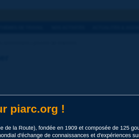
he
THÈMES DE TRAVAIL
NOS ACTIVITÉS
ACTUALITÉS & AGEN
 dictionnaire | pouvoir de rétention
ier
r piarc.org !
 ce terme
le de la Route), fondée en 1909 et composée de 125 
ondial d'échange de connaissances et d'expériences sur l