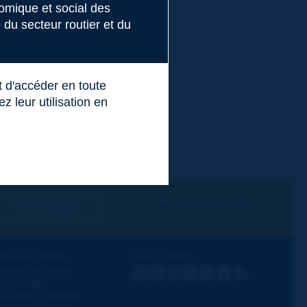
nomique et social des
du secteur routier et du
t d'accéder en toute
 leur utilisation en
Je m'abonne
Voir les archives
écouvrir PIARC
Suivez PIARC
hèmes de travail
LinkedIn
X
Instagram
Facebook
Flickr
Youtube
RSS
os activités
ctualités & Agenda