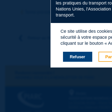
les pratiques du transport r
Sujet
*
Nations Unies, l'Association
Terme précédent
Terme suivant
transport.
Nom
*
Ce site utilise des cookie
sécurité à votre espace pe
Retour au thème
cliquant sur le bouton « A
Prénom
*
Refuser
Par
Courriel
*
Restons connectés !
ABONNEZ-VOUS À LA NEWSLETTER DE PIARC
Message
*
PIARC
ASSOCIATION MONDIALE
La Grande Arche - Paroi Su
92055 La Défense CEDEX