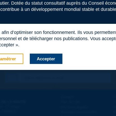
outier. Dotée du statut consultatif auprès du Conseil éco
 contribue à un développement mondial stable et durable 
s afin d’optimiser son fonctionnement. Ils vous permetten
rsonnel et de télécharger nos publications. Vous acceptez
ccepter ».
amétrer
Accepter
Contact
D
 DE LA ROUTE
Plan du site
T
e
d - 5
étage
Mentions légales
N
 - FRANCE
Données personnelles
A