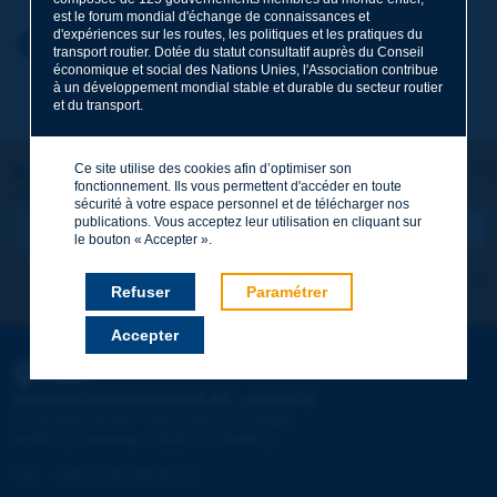
est le forum mondial d'échange de connaissances et
d'expériences sur les routes, les politiques et les pratiques du
Prénom
*
Retour au thème
transport routier. Dotée du statut consultatif auprès du Conseil
économique et social des Nations Unies, l'Association contribue
à un développement mondial stable et durable du secteur routier
et du transport.
Courriel
*
Ce site utilise des cookies afin d’optimiser son
Restons connectés !
fonctionnement. Ils vous permettent d'accéder en toute
ABONNEZ-VOUS À LA NEWSLETTER DE PIARC
Message
*
sécurité à votre espace personnel et de télécharger nos
publications. Vous acceptez leur utilisation en cliquant sur
le bouton « Accepter ».
Je m'abonne
Voir les archives
Refuser
Paramétrer
Accepter
Envoyer
PIARC
ASSOCIATION MONDIALE DE LA ROUTE
e
La Grande Arche - Paroi Sud - 5
étage
92055 La Défense CEDEX - FRANCE
Tél :
:
+33 (1) 47 96 81 21