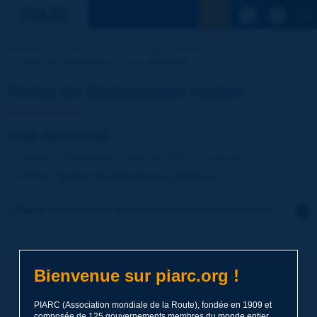
Voir la reche
Accueil
Nos activités
Dictionnaire routier
Terme du dictionnaire | crue décennale
Terme du Dictionnaire routier
crue décennale
Langue
: Dictionnaire routier de PIARC / Français
Thème
:
Routes
Assainissement et drainage
Cliquer pour laisser un commentaire sur ce terme
Sujet
*
Bienvenue sur piarc.org !
Nom
*
PIARC (Association mondiale de la Route), fondée en 1909 et
composée de 125 gouvernements membres du monde entier,