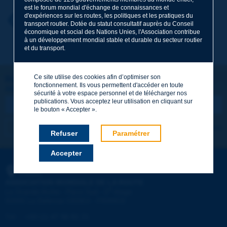
est le forum mondial d'échange de connaissances et
d'expériences sur les routes, les politiques et les pratiques du
Prénom
*
Retour au thème
transport routier. Dotée du statut consultatif auprès du Conseil
économique et social des Nations Unies, l'Association contribue
à un développement mondial stable et durable du secteur routier
et du transport.
Courriel
*
Ce site utilise des cookies afin d’optimiser son
Restons connectés !
fonctionnement. Ils vous permettent d'accéder en toute
ABONNEZ-VOUS À LA NEWSLETTER DE PIARC
Message
*
sécurité à votre espace personnel et de télécharger nos
publications. Vous acceptez leur utilisation en cliquant sur
le bouton « Accepter ».
Je m'abonne
Voir les archives
Refuser
Paramétrer
Accepter
Envoyer
PIARC
ASSOCIATION MONDIALE DE LA ROUTE
e
La Grande Arche - Paroi Sud - 5
étage
92055 La Défense CEDEX - FRANCE
Tél :
:
+33 (1) 47 96 81 21