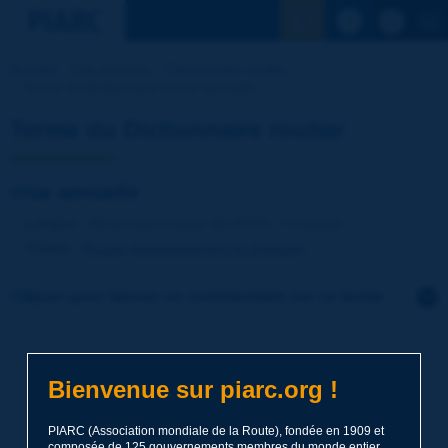
Voir la reche
Accueil
Nos activités
Dictionnaire routier
Terme du dictionnaire | crue annuelle
Terme du Dictionnaire routier
crue annuelle
Langue
: Dictionnaire routier de PIARC / Français
Thème
:
Routes
Assainissement et drainage
Cliquer pour laisser un commentaire sur ce terme
Sujet
*
Bienvenue sur piarc.org !
Nom
*
PIARC (Association mondiale de la Route), fondée en 1909 et
composée de 125 gouvernements membres du monde entier,