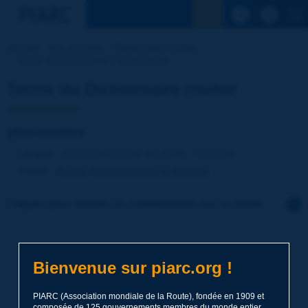
Voir la reche
Accueil
Nos activités
Dictionnaire routier
Terme du dictionnaire | pluviomètre
Terme du Dictionnaire routier
pluviomètre
Langue
: Dictionnaire routier de PIARC / Français
Thème
:
Routes
Assainissement et drainage
Cliquer pour laisser un commentaire sur ce terme
Sujet
*
Bienvenue sur piarc.org !
Nom
*
PIARC (Association mondiale de la Route), fondée en 1909 et
composée de 125 gouvernements membres du monde entier,