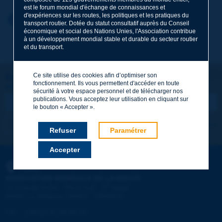
est le forum mondial d'échange de connaissances et
d'expériences sur les routes, les politiques et les pratiques du
Prénom
*
Retour au thème
transport routier. Dotée du statut consultatif auprès du Conseil
économique et social des Nations Unies, l'Association contribue
à un développement mondial stable et durable du secteur routier
et du transport.
Courriel
*
Ce site utilise des cookies afin d’optimiser son
Restons connectés !
fonctionnement. Ils vous permettent d'accéder en toute
ABONNEZ-VOUS À LA NEWSLETTER DE PIARC
Message
*
sécurité à votre espace personnel et de télécharger nos
publications. Vous acceptez leur utilisation en cliquant sur
le bouton « Accepter ».
Je m'abonne
Voir les archives
Refuser
Paramétrer
Accepter
Envoyer
PIARC
ASSOCIATION MONDIALE DE LA ROUTE
e
La Grande Arche - Paroi Sud - 5
étage
92055 La Défense CEDEX - FRANCE
Tél :
:
+33 (1) 47 96 81 21