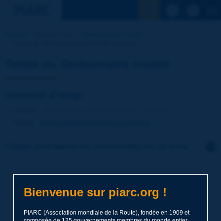
Voir la reche
Accueil
Nos activités
Dictionnaire routier
Terme du dictionnaire | intensité d'orage
Terme du Dictionnaire routier
intensité d'orage
Langue
: Dictionnaire routier de PIARC / Français
Thème
:
Routes
Assainissement et drainage
Cliquer pour laisser un commentaire sur ce terme
Sujet
*
Bienvenue sur piarc.org !
Nom
*
PIARC (Association mondiale de la Route), fondée en 1909 et
composée de 125 gouvernements membres du monde entier,