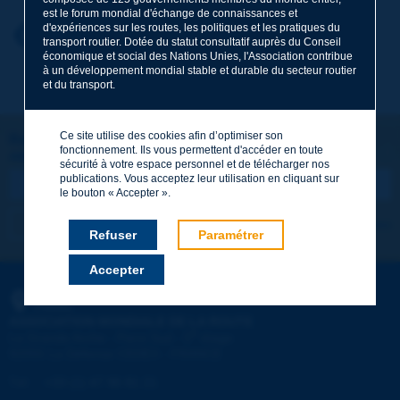
est le forum mondial d'échange de connaissances et
d'expériences sur les routes, les politiques et les pratiques du
Prénom
*
Retour au thème
transport routier. Dotée du statut consultatif auprès du Conseil
économique et social des Nations Unies, l'Association contribue
à un développement mondial stable et durable du secteur routier
et du transport.
Courriel
*
Ce site utilise des cookies afin d’optimiser son
Restons connectés !
fonctionnement. Ils vous permettent d'accéder en toute
ABONNEZ-VOUS À LA NEWSLETTER DE PIARC
Message
*
sécurité à votre espace personnel et de télécharger nos
publications. Vous acceptez leur utilisation en cliquant sur
le bouton « Accepter ».
Je m'abonne
Voir les archives
Refuser
Paramétrer
Accepter
Envoyer
PIARC
ASSOCIATION MONDIALE DE LA ROUTE
e
La Grande Arche - Paroi Sud - 5
étage
92055 La Défense CEDEX - FRANCE
Tél :
:
+33 (1) 47 96 81 21