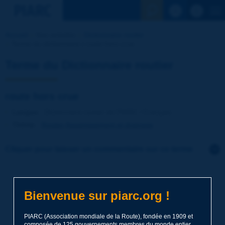
Voir la reche
Accueil
Nos activités
Dictionnaire routier
Terme du dictionnaire | route hors crue
Terme du Dictionnaire routier
route hors crue
Langue
: Dictionnaire routier de PIARC / Français
Thème
:
Routes
Assainissement et drainage
Cliquer pour laisser un commentaire sur ce terme
Sujet
*
Bienvenue sur piarc.org !
Nom
*
PIARC (Association mondiale de la Route), fondée en 1909 et
composée de 125 gouvernements membres du monde entier,