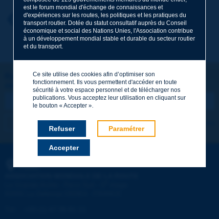
est le forum mondial d'échange de connaissances et
d'expériences sur les routes, les politiques et les pratiques du
Prénom
*
Retour au thème
transport routier. Dotée du statut consultatif auprès du Conseil
économique et social des Nations Unies, l'Association contribue
à un développement mondial stable et durable du secteur routier
et du transport.
Courriel
*
Ce site utilise des cookies afin d’optimiser son
Restons connectés !
fonctionnement. Ils vous permettent d'accéder en toute
ABONNEZ-VOUS À LA NEWSLETTER DE PIARC
Message
*
sécurité à votre espace personnel et de télécharger nos
publications. Vous acceptez leur utilisation en cliquant sur
le bouton « Accepter ».
Je m'abonne
Voir les archives
Refuser
Paramétrer
Accepter
Envoyer
PIARC
ASSOCIATION MONDIALE DE LA ROUTE
e
La Grande Arche - Paroi Sud - 5
étage
92055 La Défense CEDEX - FRANCE
Tél :
:
+33 (1) 47 96 81 21