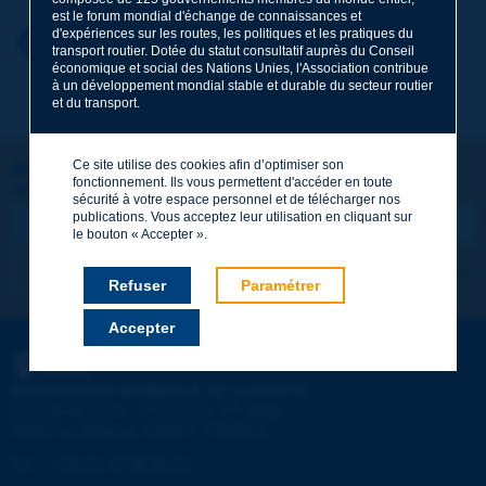
est le forum mondial d'échange de connaissances et
d'expériences sur les routes, les politiques et les pratiques du
Prénom
*
Retour au thème
transport routier. Dotée du statut consultatif auprès du Conseil
économique et social des Nations Unies, l'Association contribue
à un développement mondial stable et durable du secteur routier
et du transport.
Courriel
*
Ce site utilise des cookies afin d’optimiser son
Restons connectés !
fonctionnement. Ils vous permettent d'accéder en toute
ABONNEZ-VOUS À LA NEWSLETTER DE PIARC
Message
*
sécurité à votre espace personnel et de télécharger nos
publications. Vous acceptez leur utilisation en cliquant sur
le bouton « Accepter ».
Je m'abonne
Voir les archives
Refuser
Paramétrer
Accepter
Envoyer
PIARC
ASSOCIATION MONDIALE DE LA ROUTE
e
La Grande Arche - Paroi Sud - 5
étage
92055 La Défense CEDEX - FRANCE
Tél :
:
+33 (1) 47 96 81 21