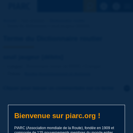
Voir la reche
Accueil
Nos activités
Dictionnaire routier
Terme du dictionnaire | seuil jaugeur [débits]
Terme du Dictionnaire routier
seuil jaugeur [débits]
Langue
: Dictionnaire routier de PIARC / Français
Thème
:
Routes
Assainissement et drainage
Cliquer pour laisser un commentaire sur ce terme
Sujet
*
Bienvenue sur piarc.org !
Nom
*
PIARC (Association mondiale de la Route), fondée en 1909 et
composée de 125 gouvernements membres du monde entier,