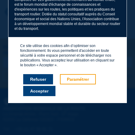
est le forum mondial d'échange de connaissances et
d'expériences sur les routes, les politiques et les pratiques du
Prénom
*
Retour au thème
transport routier. Dotée du statut consultatif auprès du Conseil
économique et social des Nations Unies, l'Association contribue
à un développement mondial stable et durable du secteur routier
et du transport.
Courriel
*
Ce site utilise des cookies afin d’optimiser son
Restons connectés !
fonctionnement. Ils vous permettent d'accéder en toute
ABONNEZ-VOUS À LA NEWSLETTER DE PIARC
Message
*
sécurité à votre espace personnel et de télécharger nos
publications. Vous acceptez leur utilisation en cliquant sur
le bouton « Accepter ».
Je m'abonne
Voir les archives
Refuser
Paramétrer
Accepter
Envoyer
PIARC
ASSOCIATION MONDIALE DE LA ROUTE
e
La Grande Arche - Paroi Sud - 5
étage
92055 La Défense CEDEX - FRANCE
Tél :
:
+33 (1) 47 96 81 21