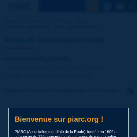
Voir la reche
Accueil
Nos activités
Dictionnaire routier
Terme du dictionnaire | réseau ramifié [égouts] [...]
Terme du Dictionnaire routier
réseau ramifié [égouts]
Langue
: Dictionnaire routier de PIARC / Français
Thème
:
Routes
Assainissement et drainage
Cliquer pour laisser un commentaire sur ce terme
Sujet
*
Bienvenue sur piarc.org !
Nom
*
PIARC (Association mondiale de la Route), fondée en 1909 et
composée de 125 gouvernements membres du monde entier,