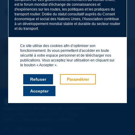
est le forum mondial d'échange de connaissances et
d'expériences sur les routes, les politiques et les pratiques du
Prénom
*
Retour au thème
transport routier. Dotée du statut consultatif auprès du Conseil
économique et social des Nations Unies, l'Association contribue
à un développement mondial stable et durable du secteur routier
et du transport.
Courriel
*
Ce site utilise des cookies afin d’optimiser son
Restons connectés !
fonctionnement. Ils vous permettent d'accéder en toute
ABONNEZ-VOUS À LA NEWSLETTER DE PIARC
Message
*
sécurité à votre espace personnel et de télécharger nos
publications. Vous acceptez leur utilisation en cliquant sur
le bouton « Accepter ».
Je m'abonne
Voir les archives
Refuser
Paramétrer
Accepter
Envoyer
PIARC
ASSOCIATION MONDIALE DE LA ROUTE
e
La Grande Arche - Paroi Sud - 5
étage
92055 La Défense CEDEX - FRANCE
Tél :
:
+33 (1) 47 96 81 21