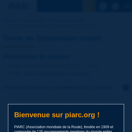
Voir la reche
Accueil
Nos activités
Dictionnaire routier
Terme du dictionnaire | drainomètre de chantier
Terme du Dictionnaire routier
drainomètre de chantier
Langue
: Dictionnaire routier de PIARC / Français
Thème
:
Routes
Assainissement et drainage
Cliquer pour laisser un commentaire sur ce terme
Sujet
*
Bienvenue sur piarc.org !
Nom
*
PIARC (Association mondiale de la Route), fondée en 1909 et
composée de 125 gouvernements membres du monde entier,