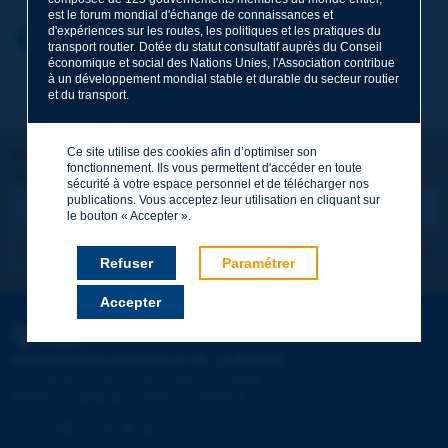
est le forum mondial d'échange de connaissances et
d'expériences sur les routes, les politiques et les pratiques du
Prénom
*
Retour au thème
transport routier. Dotée du statut consultatif auprès du Conseil
économique et social des Nations Unies, l'Association contribue
à un développement mondial stable et durable du secteur routier
et du transport.
Courriel
*
Ce site utilise des cookies afin d’optimiser son
Restons connectés !
fonctionnement. Ils vous permettent d'accéder en toute
ABONNEZ-VOUS À LA NEWSLETTER DE PIARC
Message
*
sécurité à votre espace personnel et de télécharger nos
publications. Vous acceptez leur utilisation en cliquant sur
le bouton « Accepter ».
Je m'abonne
Voir les archives
Refuser
Paramétrer
Accepter
Envoyer
PIARC
ASSOCIATION MONDIALE DE LA ROUTE
e
La Grande Arche - Paroi Sud - 5
étage
92055 La Défense CEDEX - FRANCE
Tél :
:
+33 (1) 47 96 81 21