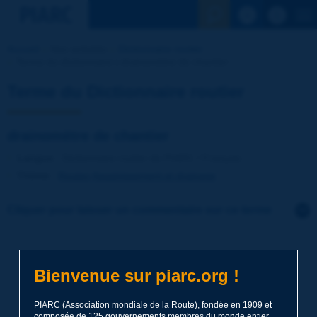
Voir la reche
Accueil
Nos activités
Dictionnaire routier
Terme du dictionnaire | drainomètre de chantier
Terme du Dictionnaire routier
drainomètre de chantier
Langue
: Dictionnaire routier de PIARC / Français
Thème
:
Routes
Assainissement et drainage
Cliquer pour laisser un commentaire sur ce terme
Sujet
*
Bienvenue sur piarc.org !
Nom
*
PIARC (Association mondiale de la Route), fondée en 1909 et
composée de 125 gouvernements membres du monde entier,