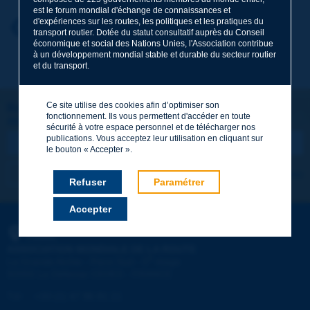
est le forum mondial d'échange de connaissances et
d'expériences sur les routes, les politiques et les pratiques du
Prénom
*
Retour au thème
transport routier. Dotée du statut consultatif auprès du Conseil
économique et social des Nations Unies, l'Association contribue
à un développement mondial stable et durable du secteur routier
et du transport.
Courriel
*
Ce site utilise des cookies afin d’optimiser son
Restons connectés !
fonctionnement. Ils vous permettent d'accéder en toute
ABONNEZ-VOUS À LA NEWSLETTER DE PIARC
Message
*
sécurité à votre espace personnel et de télécharger nos
publications. Vous acceptez leur utilisation en cliquant sur
le bouton « Accepter ».
Je m'abonne
Voir les archives
Refuser
Paramétrer
Accepter
Envoyer
PIARC
ASSOCIATION MONDIALE DE LA ROUTE
e
La Grande Arche - Paroi Sud - 5
étage
92055 La Défense CEDEX - FRANCE
Tél :
:
+33 (1) 47 96 81 21