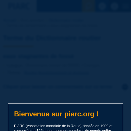
Voir la reche
Accueil
Nos activités
Dictionnaire routier
Terme du dictionnaire | eaux stagnantes de fossé
Terme du Dictionnaire routier
eaux stagnantes de fossé
Langue
: Dictionnaire routier de PIARC / Français
Thème
:
Routes
Assainissement et drainage
Cliquer pour laisser un commentaire sur ce terme
Sujet
*
Bienvenue sur piarc.org !
Nom
*
PIARC (Association mondiale de la Route), fondée en 1909 et
composée de 125 gouvernements membres du monde entier,