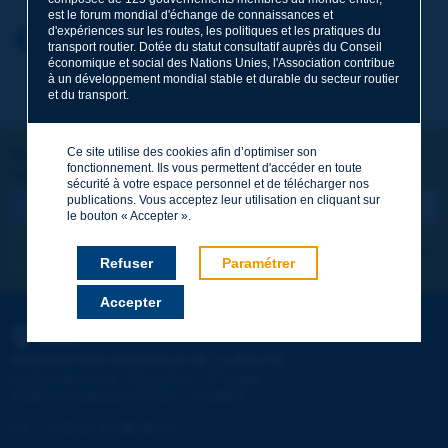
est le forum mondial d'échange de connaissances et
d'expériences sur les routes, les politiques et les pratiques du
Prénom
*
Retour au thème
transport routier. Dotée du statut consultatif auprès du Conseil
économique et social des Nations Unies, l'Association contribue
à un développement mondial stable et durable du secteur routier
et du transport.
Courriel
*
Ce site utilise des cookies afin d’optimiser son
Restons connectés !
fonctionnement. Ils vous permettent d'accéder en toute
ABONNEZ-VOUS À LA NEWSLETTER DE PIARC
Message
*
sécurité à votre espace personnel et de télécharger nos
publications. Vous acceptez leur utilisation en cliquant sur
le bouton « Accepter ».
Je m'abonne
Voir les archives
Refuser
Paramétrer
Accepter
Envoyer
PIARC
ASSOCIATION MONDIALE DE LA ROUTE
e
La Grande Arche - Paroi Sud - 5
étage
92055 La Défense CEDEX - FRANCE
Tél :
:
+33 (1) 47 96 81 21