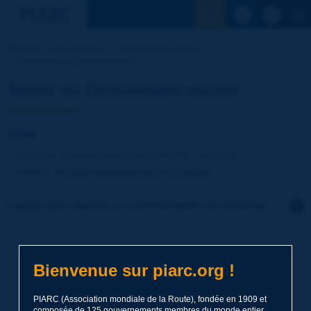
Voir la reche
Accueil
Nos activités
Dictionnaire routier
Terme du dictionnaire | tube
Terme du Dictionnaire routier
tube
Langue
: Dictionnaire routier de PIARC / Français
Thème
:
Routes
Assainissement et drainage
Cliquer pour laisser un commentaire sur ce terme
Sujet
*
Bienvenue sur piarc.org !
Nom
*
PIARC (Association mondiale de la Route), fondée en 1909 et
composée de 125 gouvernements membres du monde entier,