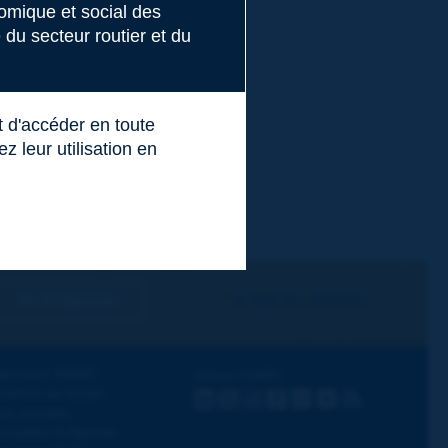
nomique et social des
du secteur routier et du
t d'accéder en toute
 leur utilisation en
Je m'abonne
Voir les archives
écouvrir PIARC
Suivez PIARC
hèmes de travail
LinkedIn
X
Instagram
Facebook
Flickr
Youtube
RSS
os activités
ctualités & Agenda