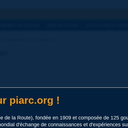
he
THÈMES DE TRAVAIL
NOS ACTIVITÉS
ACTUALITÉS & AGEN
 dictionnaire | eau captive
ier
r piarc.org !
 ce terme
le de la Route), fondée en 1909 et composée de 125 
ondial d'échange de connaissances et d'expériences sur l