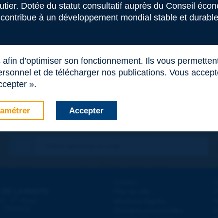
outier. Dotée du statut consultatif auprès du Conseil éco
 contribue à un développement mondial stable et durable 
s afin d’optimiser son fonctionnement. Ils vous permetten
rsonnel et de télécharger nos publications. Vous acceptez
ccepter ».
amétrer
Accepter
Contact
D
 DE LA ROUTE
Plan du site
T
e
d - 5
étage
Mentions légales
N
 - FRANCE
Données personnelles
A