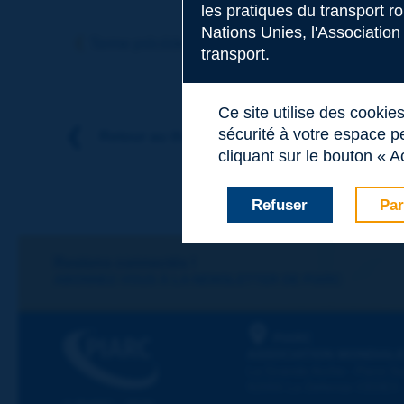
les pratiques du transport r
Sujet
*
Nations Unies, l'Association
Terme précédent
Terme suivant
transport.
Nom
*
Ce site utilise des cookie
sécurité à votre espace pe
Retour au thème
cliquant sur le bouton « A
Prénom
*
Refuser
Par
Courriel
*
Restons connectés !
ABONNEZ-VOUS À LA NEWSLETTER DE PIARC
Message
*
PIARC
ASSOCIATION MONDIALE
La Grande Arche - Paroi Su
92055 La Défense CEDEX