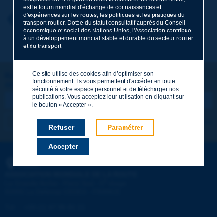
est le forum mondial d'échange de connaissances et
d'expériences sur les routes, les politiques et les pratiques du
Prénom
*
Retour au thème
transport routier. Dotée du statut consultatif auprès du Conseil
économique et social des Nations Unies, l'Association contribue
à un développement mondial stable et durable du secteur routier
et du transport.
Courriel
*
Ce site utilise des cookies afin d’optimiser son
Restons connectés !
fonctionnement. Ils vous permettent d'accéder en toute
ABONNEZ-VOUS À LA NEWSLETTER DE PIARC
Message
*
sécurité à votre espace personnel et de télécharger nos
publications. Vous acceptez leur utilisation en cliquant sur
le bouton « Accepter ».
Je m'abonne
Voir les archives
Refuser
Paramétrer
Accepter
Envoyer
PIARC
ASSOCIATION MONDIALE DE LA ROUTE
e
La Grande Arche - Paroi Sud - 5
étage
92055 La Défense CEDEX - FRANCE
Tél :
:
+33 (1) 47 96 81 21