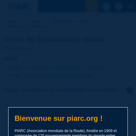
Voir la reche
Accueil
Nos activités
Dictionnaire routier
Terme du dictionnaire | valve
Terme du Dictionnaire routier
valve
Langue
: Dictionnaire routier de PIARC / Français
Thème
:
Routes
Assainissement et drainage
Cliquer pour laisser un commentaire sur ce terme
Sujet
*
Bienvenue sur piarc.org !
Nom
*
PIARC (Association mondiale de la Route), fondée en 1909 et
composée de 125 gouvernements membres du monde entier,