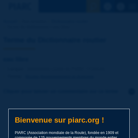
Voir la reche
Accueil
Nos activités
Dictionnaire routier
Terme du dictionnaire | eau libre
Terme du Dictionnaire routier
eau libre
Langue
: Dictionnaire routier de PIARC / Français
Thème
:
Routes
Assainissement et drainage
Cliquer pour laisser un commentaire sur ce terme
Sujet
*
Bienvenue sur piarc.org !
Nom
*
PIARC (Association mondiale de la Route), fondée en 1909 et
composée de 125 gouvernements membres du monde entier,