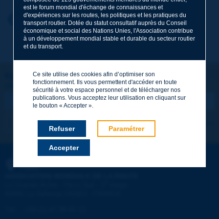
est le forum mondial d'échange de connaissances et
d'expériences sur les routes, les politiques et les pratiques du
Prénom
*
Retour au thème
transport routier. Dotée du statut consultatif auprès du Conseil
économique et social des Nations Unies, l'Association contribue
à un développement mondial stable et durable du secteur routier
et du transport.
Courriel
*
Ce site utilise des cookies afin d’optimiser son
Restons connectés !
fonctionnement. Ils vous permettent d'accéder en toute
ABONNEZ-VOUS À LA NEWSLETTER DE PIARC
Message
*
sécurité à votre espace personnel et de télécharger nos
publications. Vous acceptez leur utilisation en cliquant sur
le bouton « Accepter ».
Je m'abonne
Voir les archives
Refuser
Paramétrer
Accepter
Envoyer
PIARC
ASSOCIATION MONDIALE DE LA ROUTE
e
La Grande Arche - Paroi Sud - 5
étage
92055 La Défense CEDEX - FRANCE
Tél :
:
+33 (1) 47 96 81 21