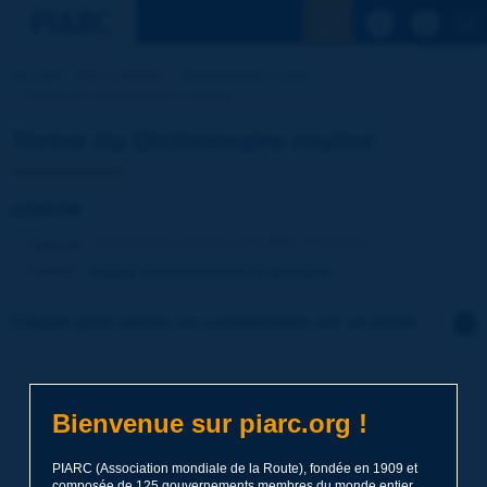
Voir la reche
Accueil
Nos activités
Dictionnaire routier
Terme du dictionnaire | citerne
Terme du Dictionnaire routier
citerne
Langue
: Dictionnaire routier de PIARC / Français
Thème
:
Routes
Assainissement et drainage
Cliquer pour laisser un commentaire sur ce terme
Sujet
*
Bienvenue sur piarc.org !
Nom
*
PIARC (Association mondiale de la Route), fondée en 1909 et
composée de 125 gouvernements membres du monde entier,