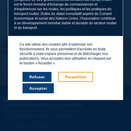
est le forum mondial d'échange de connaissances et
d'expériences sur les routes, les politiques et les pratiques du
Prénom
*
Retour au thème
transport routier. Dotée du statut consultatif auprès du Conseil
économique et social des Nations Unies, l'Association contribue
à un développement mondial stable et durable du secteur routier
et du transport.
Courriel
*
Ce site utilise des cookies afin d’optimiser son
Restons connectés !
fonctionnement. Ils vous permettent d'accéder en toute
ABONNEZ-VOUS À LA NEWSLETTER DE PIARC
Message
*
sécurité à votre espace personnel et de télécharger nos
publications. Vous acceptez leur utilisation en cliquant sur
le bouton « Accepter ».
Je m'abonne
Voir les archives
Refuser
Paramétrer
Accepter
Envoyer
PIARC
ASSOCIATION MONDIALE DE LA ROUTE
e
La Grande Arche - Paroi Sud - 5
étage
92055 La Défense CEDEX - FRANCE
Tél :
:
+33 (1) 47 96 81 21