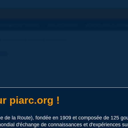
he
THÈMES DE TRAVAIL
NOS ACTIVITÉS
ACTUALITÉS & AGEN
u dictionnaire | tampon amovible
ier
r piarc.org !
 ce terme
le de la Route), fondée en 1909 et composée de 125 
ondial d'échange de connaissances et d'expériences sur l