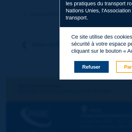
les pratiques du transport r
Sujet
*
Nations Unies, l'Association
Terme précédent
Terme suivant
transport.
Nom
*
Ce site utilise des cookie
sécurité à votre espace pe
Retour au thème
cliquant sur le bouton « A
Prénom
*
Refuser
Par
Courriel
*
Restons connectés !
ABONNEZ-VOUS À LA NEWSLETTER DE PIARC
Message
*
PIARC
ASSOCIATION MONDIALE
La Grande Arche - Paroi Su
92055 La Défense CEDEX