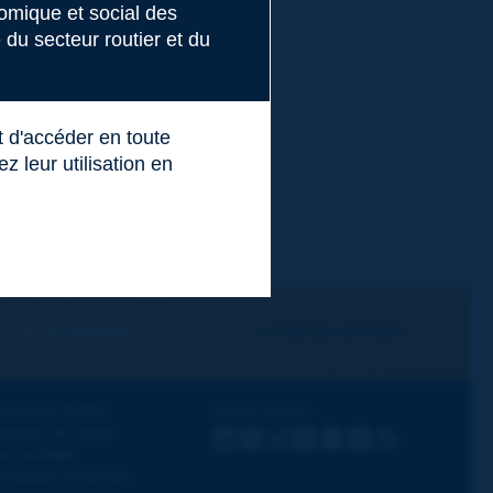
nomique et social des
du secteur routier et du
t d'accéder en toute
 leur utilisation en
Je m'abonne
Voir les archives
écouvrir PIARC
Suivez PIARC
hèmes de travail
LinkedIn
X
Instagram
Facebook
Flickr
Youtube
RSS
os activités
ctualités & Agenda