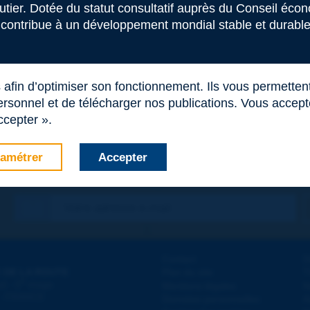
outier. Dotée du statut consultatif auprès du Conseil éco
 contribue à un développement mondial stable et durable 
s afin d’optimiser son fonctionnement. Ils vous permetten
rsonnel et de télécharger nos publications. Vous acceptez
ccepter ».
amétrer
Accepter
Contact
D
 DE LA ROUTE
Plan du site
T
e
d - 5
étage
Mentions légales
N
 - FRANCE
Données personnelles
A