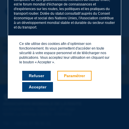
est le forum mondial d'échange de connaissances et
d'expériences sur les routes, les politiques et les pratiques du
Prénom
*
Retour au thème
transport routier. Dotée du statut consultatif auprès du Conseil
économique et social des Nations Unies, l'Association contribue
à un développement mondial stable et durable du secteur routier
et du transport.
Courriel
*
Ce site utilise des cookies afin d’optimiser son
Restons connectés !
fonctionnement. Ils vous permettent d'accéder en toute
ABONNEZ-VOUS À LA NEWSLETTER DE PIARC
Message
*
sécurité à votre espace personnel et de télécharger nos
publications. Vous acceptez leur utilisation en cliquant sur
le bouton « Accepter ».
Je m'abonne
Voir les archives
Refuser
Paramétrer
Accepter
Envoyer
PIARC
ASSOCIATION MONDIALE DE LA ROUTE
e
La Grande Arche - Paroi Sud - 5
étage
92055 La Défense CEDEX - FRANCE
Tél :
:
+33 (1) 47 96 81 21