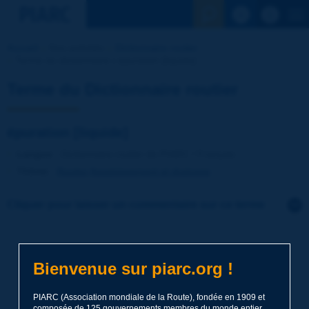
Voir la reche
Accueil
Nos activités
Dictionnaire routier
Terme du dictionnaire | épuration [liquide]
Terme du Dictionnaire routier
épuration [liquide]
Langue
: Dictionnaire routier de PIARC / Français
Thème
:
Routes
Assainissement et drainage
Cliquer pour laisser un commentaire sur ce terme
Sujet
*
Bienvenue sur piarc.org !
Nom
*
PIARC (Association mondiale de la Route), fondée en 1909 et
composée de 125 gouvernements membres du monde entier,