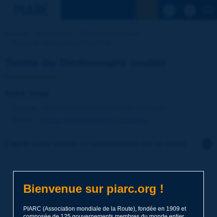
Voir la reche
Accueil
Nos activités
Dictionnaire routier
Terme du dictionnaire | hors crue
Terme du Dictionnaire routier
hors crue
Langue
: Dictionnaire routier de PIARC / Français
Thème
:
Routes
Assainissement et drainage
Cliquer pour laisser un commentaire sur ce terme
Sujet
*
Bienvenue sur piarc.org !
Nom
*
PIARC (Association mondiale de la Route), fondée en 1909 et
composée de 125 gouvernements membres du monde entier,