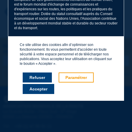
est le forum mondial d'échange de connaissances et
d'expériences sur les routes, les politiques et les pratiques du
Prénom
*
Retour au thème
transport routier. Dotée du statut consultatif auprès du Conseil
économique et social des Nations Unies, l'Association contribue
à un développement mondial stable et durable du secteur routier
et du transport.
Courriel
*
Ce site utilise des cookies afin d’optimiser son
Restons connectés !
fonctionnement. Ils vous permettent d'accéder en toute
ABONNEZ-VOUS À LA NEWSLETTER DE PIARC
Message
*
sécurité à votre espace personnel et de télécharger nos
publications. Vous acceptez leur utilisation en cliquant sur
le bouton « Accepter ».
Je m'abonne
Voir les archives
Refuser
Paramétrer
Accepter
Envoyer
PIARC
ASSOCIATION MONDIALE DE LA ROUTE
e
La Grande Arche - Paroi Sud - 5
étage
92055 La Défense CEDEX - FRANCE
Tél :
:
+33 (1) 47 96 81 21