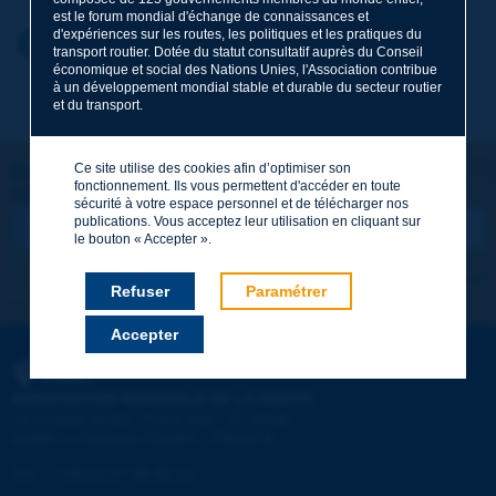
est le forum mondial d'échange de connaissances et
d'expériences sur les routes, les politiques et les pratiques du
Prénom
*
Retour au thème
transport routier. Dotée du statut consultatif auprès du Conseil
économique et social des Nations Unies, l'Association contribue
à un développement mondial stable et durable du secteur routier
et du transport.
Courriel
*
Ce site utilise des cookies afin d’optimiser son
Restons connectés !
fonctionnement. Ils vous permettent d'accéder en toute
ABONNEZ-VOUS À LA NEWSLETTER DE PIARC
Message
*
sécurité à votre espace personnel et de télécharger nos
publications. Vous acceptez leur utilisation en cliquant sur
le bouton « Accepter ».
Je m'abonne
Voir les archives
Refuser
Paramétrer
Accepter
Envoyer
PIARC
ASSOCIATION MONDIALE DE LA ROUTE
e
La Grande Arche - Paroi Sud - 5
étage
92055 La Défense CEDEX - FRANCE
Tél :
:
+33 (1) 47 96 81 21