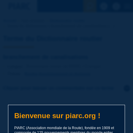
Voir la reche
Accueil
Nos activités
Dictionnaire routier
Terme du dictionnaire | branchement de canalisations [...]
Terme du Dictionnaire routier
branchement de canalisations
Langue
: Dictionnaire routier de PIARC / Français
Thème
:
Routes
Assainissement et drainage
Cliquer pour laisser un commentaire sur ce terme
Sujet
*
Bienvenue sur piarc.org !
Nom
*
PIARC (Association mondiale de la Route), fondée en 1909 et
composée de 125 gouvernements membres du monde entier,