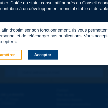
outier. Dotée du statut consultatif auprès du Conseil éco
 contribue à un développement mondial stable et durable 
s afin d’optimiser son fonctionnement. Ils vous permetten
rsonnel et de télécharger nos publications. Vous acceptez
ccepter ».
amétrer
Accepter
Contact
D
 DE LA ROUTE
Plan du site
T
e
d - 5
étage
Mentions légales
N
 - FRANCE
Données personnelles
A