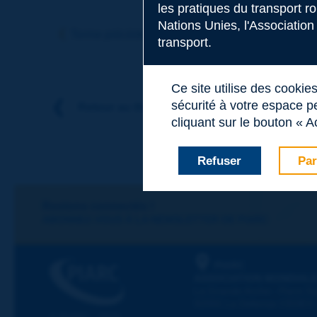
les pratiques du transport r
Sujet
*
Nations Unies, l'Association
Terme précédent
Terme suivant
transport.
Nom
*
Ce site utilise des cookie
sécurité à votre espace pe
Retour au thème
cliquant sur le bouton « A
Prénom
*
Refuser
Par
Courriel
*
Restons connectés !
ABONNEZ-VOUS À LA NEWSLETTER DE PIARC
Message
*
PIARC
ASSOCIATION MONDIALE
La Grande Arche - Paroi Su
92055 La Défense CEDEX