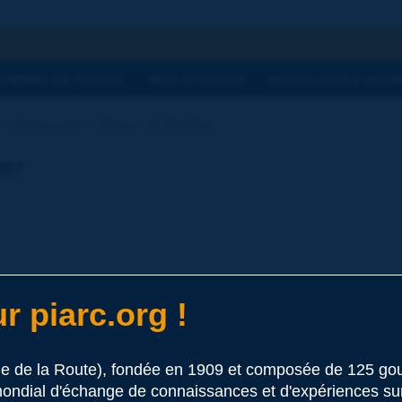
he
THÈMES DE TRAVAIL
NOS ACTIVITÉS
ACTUALITÉS & AGEN
 dictionnaire | vitesse de filtration
ier
r piarc.org !
 ce terme
le de la Route), fondée en 1909 et composée de 125 
ondial d'échange de connaissances et d'expériences sur l