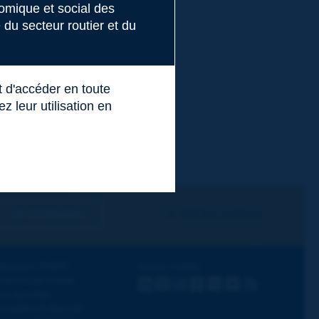
nomique et social des
du secteur routier et du
t d'accéder en toute
 leur utilisation en
Je m'abonne
Voir les archives
écouvrir PIARC
Suivez PIARC
hèmes de travail
LinkedIn
X
Instagram
Facebook
Flickr
Youtube
RSS
os activités
ctualités & Agenda