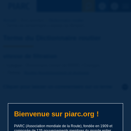
Voir la reche
Accueil
Nos activités
Dictionnaire routier
Terme du dictionnaire | vitesse de filtration
Terme du Dictionnaire routier
vitesse de filtration
Langue
: Dictionnaire routier de PIARC / Français
Thème
:
Routes
Assainissement et drainage
Cliquer pour laisser un commentaire sur ce terme
Sujet
*
Bienvenue sur piarc.org !
Nom
*
PIARC (Association mondiale de la Route), fondée en 1909 et
composée de 125 gouvernements membres du monde entier,