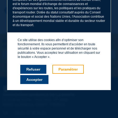
est le forum mondial d'échange de connaissances et
d'expériences sur les routes, les politiques et les pratiques du
Prénom
*
Retour au thème
transport routier. Dotée du statut consultatif auprès du Conseil
économique et social des Nations Unies, l'Association contribue
à un développement mondial stable et durable du secteur routier
et du transport.
Courriel
*
Ce site utilise des cookies afin d’optimiser son
Restons connectés !
fonctionnement. Ils vous permettent d'accéder en toute
ABONNEZ-VOUS À LA NEWSLETTER DE PIARC
Message
*
sécurité à votre espace personnel et de télécharger nos
publications. Vous acceptez leur utilisation en cliquant sur
le bouton « Accepter ».
Je m'abonne
Voir les archives
Refuser
Paramétrer
Accepter
Envoyer
PIARC
ASSOCIATION MONDIALE DE LA ROUTE
e
La Grande Arche - Paroi Sud - 5
étage
92055 La Défense CEDEX - FRANCE
Tél :
:
+33 (1) 47 96 81 21